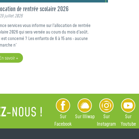
location de rentrée scolaire 2026
29 juillet 2026
nce services vous informe sur l'allocation de rentrée
laire 2026 qui sera versée au cours du mois d'août.
 est concerné ? Les enfants de 6 à 15 ans : aucune
marche n'
En savoir +
EZ
-NOUS !
Sur
Sur Illiwap
Sur
Sur
Facebook
Instagram
Youtube