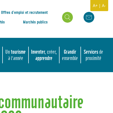
A+
|
A-
Offres d’emploi et recrutement
ités
Marchés publics
Un
tourisme
Inventer,
créer
,
Grandir
Services
de
à l'année
apprendre
ensemble
proximité
 communautaire