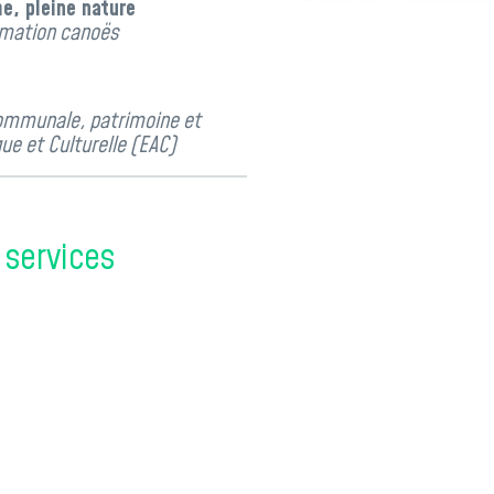
e, pleine nature
nimation canoës
rcommunale,
patrimoine
et
que et Culturelle (EAC)
services
: