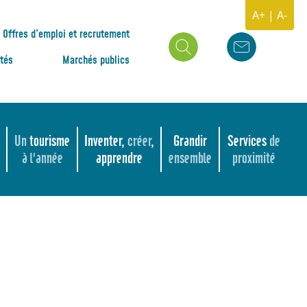
A+
|
A-
Offres d’emploi et recrutement
ités
Marchés publics
Un
tourisme
Inventer,
créer
,
Grandir
Services
de
à l'année
apprendre
ensemble
proximité