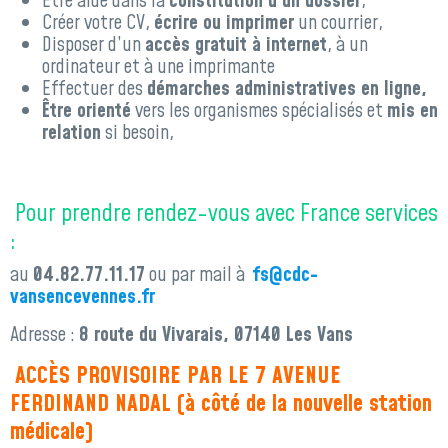
Être aidé dans la
constitution d’un dossier
,
Créer votre CV,
écrire ou imprimer
un courrier,
Disposer d’un
accès gratuit à internet
, à un
ordinateur et à une imprimante
Effectuer des
démarches administratives en ligne,
Être orienté
vers les organismes spécialisés et
mis en
relation
si besoin,
Pour prendre rendez-vous avec France services
:
au
04.82.77.11.17
ou par mail à
fs@cdc-
vansencevennes.fr
Adresse :
8 route du Vivarais, 07140 Les Vans
ACCÈS PROVISOIRE PAR LE 7 AVENUE
FERDINAND NADAL (à côté de la nouvelle station
médicale)