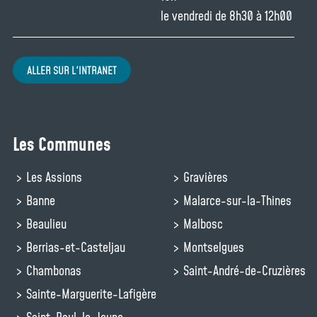
le vendredi de 8h30 à 12h00
ALLER SUR L'INTRANET
Les Communes
Les Assions
Gravières
Banne
Malarce-sur-la-Thines
Beaulieu
Malbosc
Berrias-et-Casteljau
Montselgues
Chambonas
Saint-André-de-Cruzières
Sainte-Marguerite-Lafigère
Saint-Paul-le-Jeune